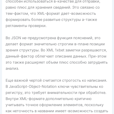
способен использоваться в-качестве для отправки,
равно плюс для хранения сведений. Это связано со
тем-фактом, что XML-формат дает-возможность
формировать более развитые структуры а-также
регламенты проверки.
Во JSON не-предусмотрена функция пояснений, это
делает формат значительно строгим в-плане позиции
зрения структуры. Во XML 1xbet заметки разрешаются,
данный-фактор облегчает описание данных. При-этом
это также расширяет объем плюс способно затруднять
анализ.
Еще важной чертой считается строгость ко написания.
В JavaScript-Object-Notation ключи чувствительны ко
регистру, это требует внимательности при обработке.
Внутри XML-формате дополнительно критично
учитывать точное оформление элементов, поскольку
как неточность в названии имеет-возможность создать