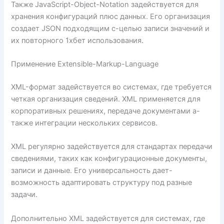
Также JavaScript-Object-Notation задействуется для
хранения конфигураций плюс данных. Его организация
создает JSON подходящим с-целью записи значений и
их повторного 1хбет использования.
Применение Extensible-Markup-Language
XML-формат задействуется во системах, где требуется
четкая организация сведений. XML применяется для
корпоративных решениях, передаче документами а-
также интеграции нескольких сервисов.
XML регулярно задействуется для стандартах передачи
сведениями, таких как конфигурационные документы,
записи и данные. Его универсальность дает-
возможность адаптировать структуру под разные
задачи.
Дополнительно XML задействуется для системах, где