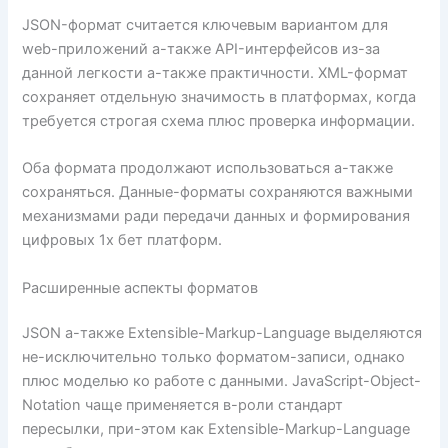
JSON-формат считается ключевым вариантом для
web-приложений а-также API-интерфейсов из-за
данной легкости а-также практичности. XML-формат
сохраняет отдельную значимость в платформах, когда
требуется строгая схема плюс проверка информации.
Оба формата продолжают использоваться а-также
сохраняться. Данные-форматы сохраняются важными
механизмами ради передачи данных и формирования
цифровых 1х бет платформ.
Расширенные аспекты форматов
JSON а-также Extensible-Markup-Language выделяются
не-исключительно только форматом-записи, однако
плюс моделью ко работе с данными. JavaScript-Object-
Notation чаще применяется в-роли стандарт
пересылки, при-этом как Extensible-Markup-Language