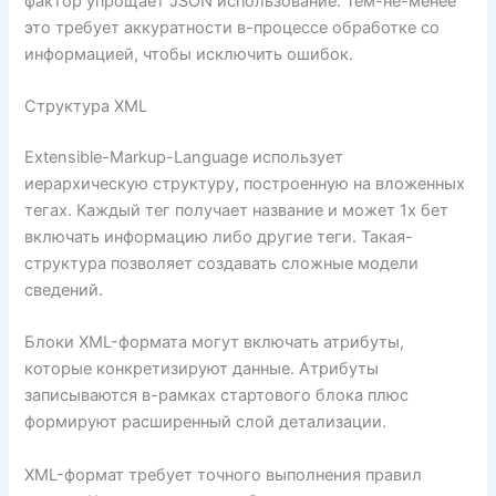
фактор упрощает JSON использование. Тем-не-менее
это требует аккуратности в-процессе обработке со
информацией, чтобы исключить ошибок.
Структура XML
Extensible-Markup-Language использует
иерархическую структуру, построенную на вложенных
тегах. Каждый тег получает название и может 1х бет
включать информацию либо другие теги. Такая-
структура позволяет создавать сложные модели
сведений.
Блоки XML-формата могут включать атрибуты,
которые конкретизируют данные. Атрибуты
записываются в-рамках стартового блока плюс
формируют расширенный слой детализации.
XML-формат требует точного выполнения правил