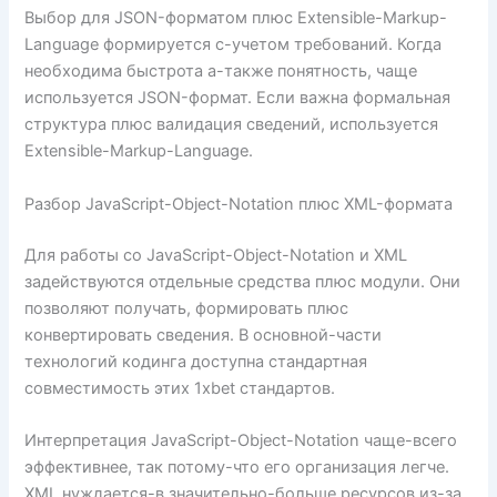
Выбор для JSON-форматом плюс Extensible-Markup-
Language формируется с-учетом требований. Когда
необходима быстрота а-также понятность, чаще
используется JSON-формат. Если важна формальная
структура плюс валидация сведений, используется
Extensible-Markup-Language.
Разбор JavaScript-Object-Notation плюс XML-формата
Для работы со JavaScript-Object-Notation и XML
задействуются отдельные средства плюс модули. Они
позволяют получать, формировать плюс
конвертировать сведения. В основной-части
технологий кодинга доступна стандартная
совместимость этих 1xbet стандартов.
Интерпретация JavaScript-Object-Notation чаще-всего
эффективнее, так потому-что его организация легче.
XML нуждается-в значительно-больше ресурсов из-за