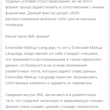
трудных условий структурирования, из-за-этого
формат проще задействовать в сопоставлении с иными
форматами. Данный-фактор делает JSON
распространенным выбором 1хбет для актуальных
платформ.
Каков такое XML-формат
Extensible-Markup-Language, то-есть Extensible Markup
Language, представляет из-себя стандарт описания,
что применяется для размещения а-также пересылки
данных. Он базируется на-основе применении
разметочных-тегов, которые задают схему данных.
Extensible-Markup-Language помогает формировать
собственные элементы и задавать их параметры.
Сведения внутри XML заключаются в разметочные-
теги, что содержат начальную и закрывающую секцию.
Данная схема создает данный-стандарт значительно