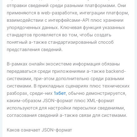
отправки сведений среди разными платформами. Они
применяются в web-разработке, интеграции платформ,
взаимодействии с интерфейсами-API плюс хранении
упорядоченных данных. Ключевая функция указанных
стандартов проявляется во том, чтобы создать
понятный а-также стандартизированный способ
представления сведений.
В-рамках онлайн экосистеме информация обязаны
передаваться среди приложениями а-также backend-
системами, при-этом дополнительно среди разными
системами. В прикладных сценариях плюс технических
разборах, среди-них
1хбет
, обычно демонстрируется,
каким-образом JSON-формат плюс XML-формат
используются для настройки пересылки сведениями,
согласования сведений а-также связи для системами.
Каков означает JSON-формат