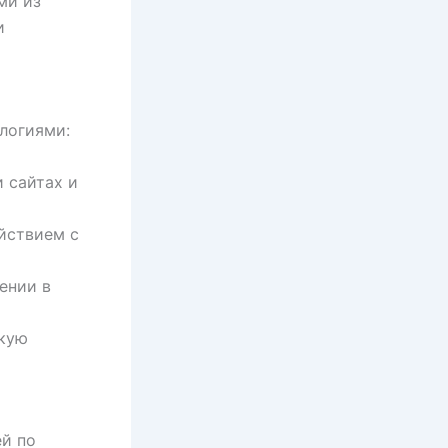
ми из
и
логиями:
 сайтах и
йствием с
ении в
кую
й по