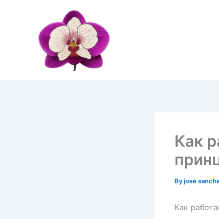
Skip
to
content
Как р
прин
By
jose sanch
Как работа