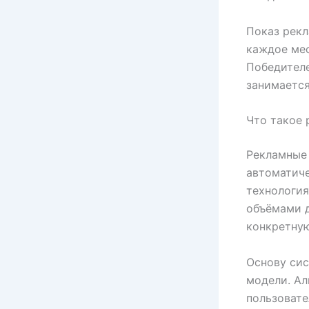
Показ рекл
каждое ме
Победител
занимается
Что такое
Рекламные
автоматич
технология
объёмами д
конкретну
Основу сис
модели. А
пользоват