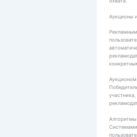
охвата.
Аукционы 
Рекламным
пользовате
автоматиче
рекламода
конкретны
Аукционом
Победитель
участника,
рекламодат
Алгоритмы 
Системами
пользовате