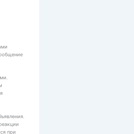
ами
сообщение
ми.
м
ся
бъявления.
реакции
ся при