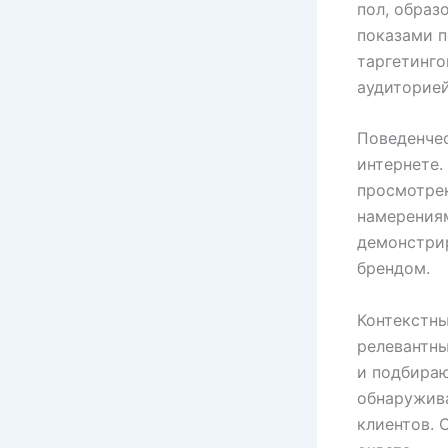
пол, образ
показами п
таргетинго
аудиторией
Поведенчес
интернете
просмотре
намерениям
демонстри
брендом.
Контекстны
релевантн
и подбираю
обнаружив
клиентов.