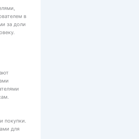
елями,
ователем в
ми за доли
овеку.
лают
мами
ателями
сам.
и покупки.
ами для