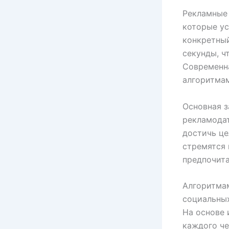
Рекламные
которые ус
конкретны
секунды, ч
Современн
алгоритма
Основная з
рекламодат
достичь ц
стремятся
предпочита
Алгоритмам
социальных
На основе
каждого че