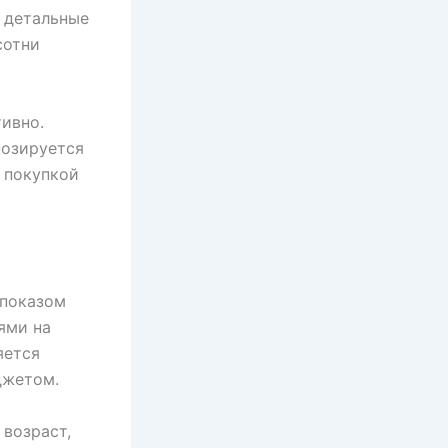
 детальные
сотни
ивно.
нозируется
 покупкой
 показом
ями на
яется
джетом.
возраст,