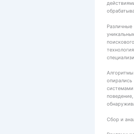
действиям
обрабатыва
Различные
уникальным
поискового
технология
специализи
Алгоритмы
опирались
системами
поведение,
обнаружив
Сбор и ана