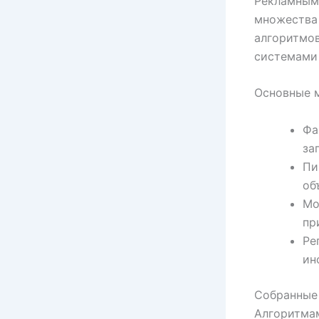
Рекламным
множества
алгоритмов
системами 
Основные 
Фа
за
Пи
об
Мо
пр
Ре
ин
Собранные 
Алгоритма