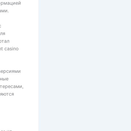
ормацией
ами.
с
для
отал
t casino
версиями
нные
тересами,
ляются