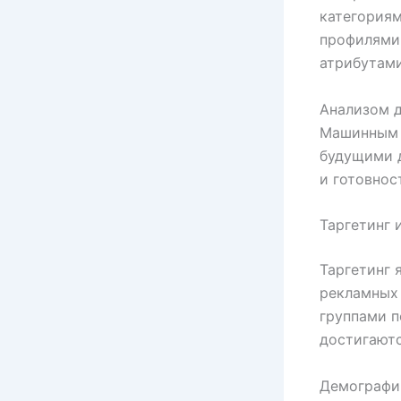
категория
профилями 
атрибутами
Анализом д
Машинным 
будущими д
и готовнос
Таргетинг 
Таргетинг 
рекламных 
группами п
достигают
Демографич