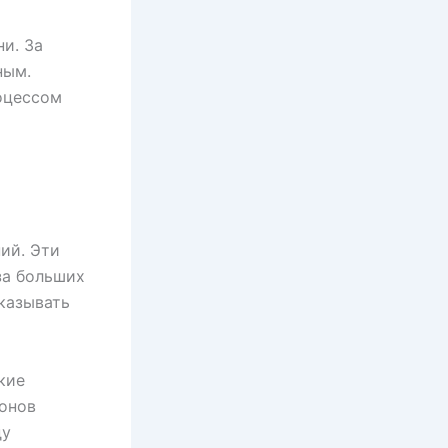
и. За
ным.
оцессом
ий. Эти
за больших
оказывать
кие
онов
ду