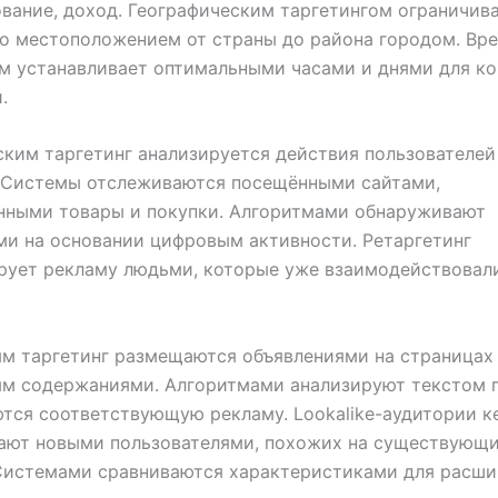
ование, доход. Географическим таргетингом ограничив
о местоположением от страны до района городом. Вр
м устанавливает оптимальными часами и днями для ко
.
ким таргетинг анализируется действия пользователей
. Системы отслеживаются посещёнными сайтами,
нными товары и покупки. Алгоритмами обнаруживают
и на основании цифровым активности. Ретаргетинг
рует рекламу людьми, которые уже взаимодействовал
м таргетинг размещаются объявлениями на страницах
ым содержаниями. Алгоритмами анализируют текстом 
тся соответствующую рекламу. Lookalike-аудитории к
ают новыми пользователями, похожих на существующ
 Системами сравниваются характеристиками для расш