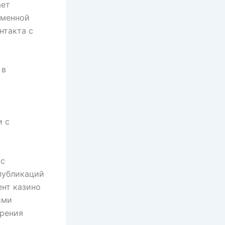
ает
еменной
нтакта с
 в
и с
 с
публикаций
ент казино
ими
ирения