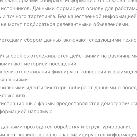
и платформами собирают информацию о пользователя
 источников. Данными формируют основу для работам
 и точного таргетинга. Без качественной информацией
не могут подбираться релевантными объявлениями.
методами сбором данных включают следующими техно
йлы cookies отслеживаются действиями на различными
поминают историей посещений
ксели отслеживания фиксируют конверсии и взаимоде
ъявлениями
бильными идентификаторы собирают данными о повед
иложениях
гистрационные формы предоставляются демографичес
формацией напрямую
данными проходятся обработку и структурирование.
ми кент казино зеркало классифицируются информацие