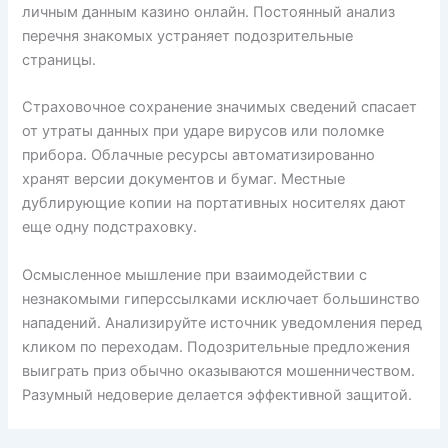
личным данным казино онлайн. Постоянный анализ
перечня знакомых устраняет подозрительные
страницы.
Страховочное сохранение значимых сведений спасает
от утраты данных при ударе вирусов или поломке
прибора. Облачные ресурсы автоматизированно
хранят версии документов и бумаг. Местные
дублирующие копии на портативных носителях дают
еще одну подстраховку.
Осмысленное мышление при взаимодействии с
незнакомыми гиперссылками исключает большинство
нападений. Анализируйте источник уведомления перед
кликом по переходам. Подозрительные предложения
выиграть приз обычно оказываются мошенничеством.
Разумный недоверие делается эффективной защитой.