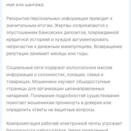
имя или шантажа.
Раскрытие персональных информации приводит к
значительным итогам. Жертвы соприкасаются с
опустошением банковских депозитов, поврежденной
кредитной историей и нуждой аргументировать
непричастие к денежным манипуляциям. Возвращение
репутации занимает месяцы или годы.
Социальные сети содержат колоссальное массив
информации о склонностях, локации, семье и
товарищах. Мошенники изучают общедоступные
страницы для организации целенаправленных
нападений. Понимание подробностей существования
помогает мошенникам проникнуть в доверие или
определить ответы на защитные вопросы.
Компрометация рабочей электронной почты угрожает
безопасности работодателя. Через захваченный