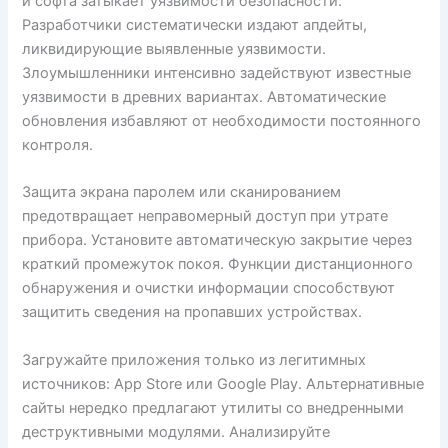
и софта затыкает уязвимости безопасности.
Разработчики систематически издают апдейты,
ликвидирующие выявленные уязвимости.
Злоумышленники интенсивно задействуют известные
уязвимости в древних вариантах. Автоматические
обновления избавляют от необходимости постоянного
контроля.
Защита экрана паролем или сканированием
предотвращает неправомерный доступ при утрате
прибора. Установите автоматическую закрытие через
краткий промежуток покоя. Функции дистанционного
обнаружения и очистки информации способствуют
защитить сведения на пропавших устройствах.
Загружайте приложения только из легитимных
источников: App Store или Google Play. Альтернативные
сайты нередко предлагают утилиты со внедренными
деструктивными модулями. Анализируйте