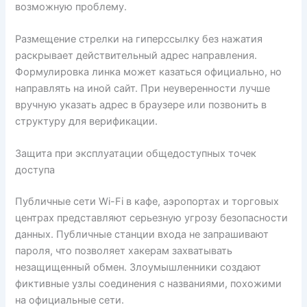
возможную проблему.
Размещение стрелки на гиперссылку без нажатия
раскрывает действительный адрес направления.
Формулировка линка может казаться официально, но
направлять на иной сайт. При неуверенности лучше
вручную указать адрес в браузере или позвонить в
структуру для верификации.
Защита при эксплуатации общедоступных точек
доступа
Публичные сети Wi-Fi в кафе, аэропортах и торговых
центрах представляют серьезную угрозу безопасности
данных. Публичные станции входа не запрашивают
пароля, что позволяет хакерам захватывать
незащищенный обмен. Злоумышленники создают
фиктивные узлы соединения с названиями, похожими
на официальные сети.