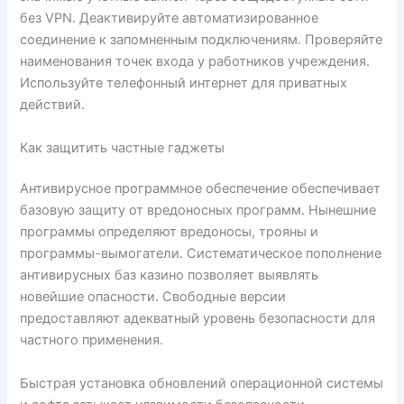
без VPN. Деактивируйте автоматизированное
соединение к запомненным подключениям. Проверяйте
наименования точек входа у работников учреждения.
Используйте телефонный интернет для приватных
действий.
Как защитить частные гаджеты
Антивирусное программное обеспечение обеспечивает
базовую защиту от вредоносных программ. Нынешние
программы определяют вредоносы, трояны и
программы-вымогатели. Систематическое пополнение
антивирусных баз казино позволяет выявлять
новейшие опасности. Свободные версии
предоставляют адекватный уровень безопасности для
частного применения.
Быстрая установка обновлений операционной системы