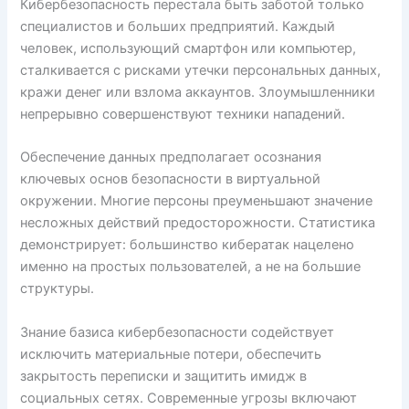
Кибербезопасность перестала быть заботой только
специалистов и больших предприятий. Каждый
человек, использующий смартфон или компьютер,
сталкивается с рисками утечки персональных данных,
кражи денег или взлома аккаунтов. Злоумышленники
непрерывно совершенствуют техники нападений.
Обеспечение данных предполагает осознания
ключевых основ безопасности в виртуальной
окружении. Многие персоны преуменьшают значение
несложных действий предосторожности. Статистика
демонстрирует: большинство кибератак нацелено
именно на простых пользователей, а не на большие
структуры.
Знание базиса кибербезопасности содействует
исключить материальные потери, обеспечить
закрытость переписки и защитить имидж в
социальных сетях. Современные угрозы включают