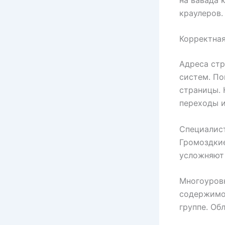
краулеров.
Корректная
Адреса стр
систем. По
страницы. 
переходы и
Специалист
Громоздкие
усложняют 
Многоуров
содержимог
группе. Об