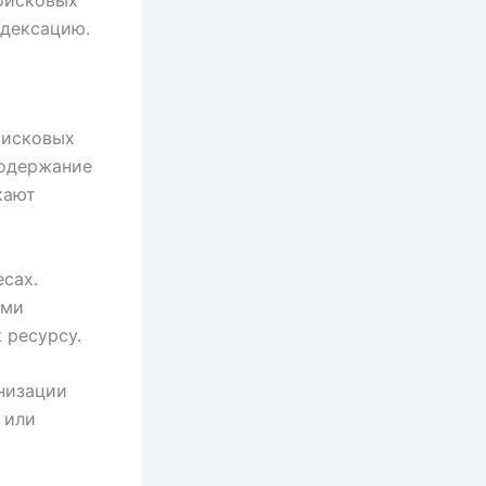
ндексацию.
оисковых
содержание
кают
сах.
ями
 ресурсу.
низации
 или