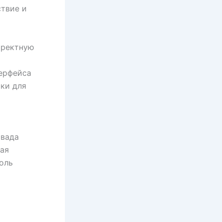
ствие и
рректную
терфейса
ки для
авада
кая
оль