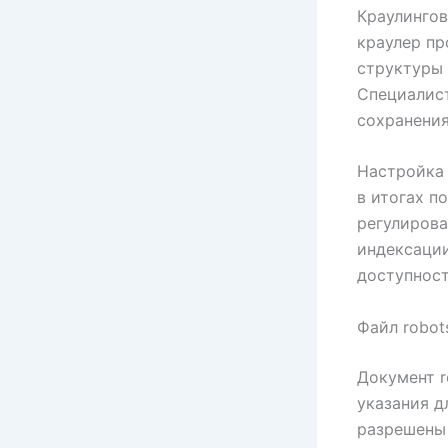
Краулингов
краулер пр
структуры 
Специалис
сохранения
Настройка 
в итогах п
регулирова
индексаци
доступност
Файл robots
Документ r
указания д
разрешены 