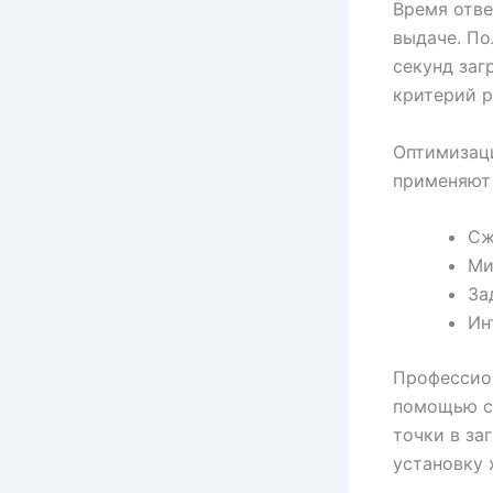
Время отве
выдаче. По
секунд заг
критерий 
Оптимизаци
применяют
Сж
Ми
За
Ин
Профессио
помощью с
точки в за
установку 