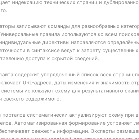
ает индексацию технических страниц и дублированно
го.
аторы записывают команды для разнообразных катего
 Универсальные правила используются ко всем поиско
 индивидуальные директивы направляются определённ
еточности в синтаксисе ведут к запрету существенных
тавлению доступа к скрытой сведений.
сайта содержит упорядоченный список всех страниц п
ключает URL-адреса, даты изменения и значимость ст
системы используют схему для результативного скан
я свежего содержимого.
 порталов систематически актуализируют схему при 
делов. Автоматизированная формирование устраняет л
обеспечивает свежесть информации. Эксперты размеща
казино в документе robots.txt для упрощения доступа 