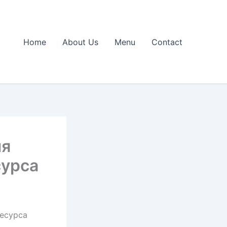
Home
About Us
Menu
Contact
ля
сурса
есурса