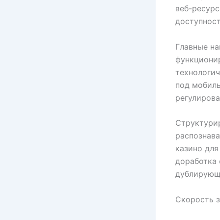
веб-ресурс
доступност
Главные на
функционир
технологич
под мобил
регулирова
Структури
распознава
казино для
доработка 
дублирующ
Скорость з