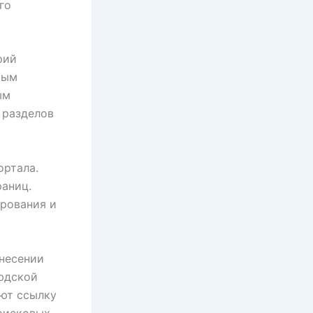
го
рий
вым
ым
 разделов
ортала.
раниц.
ирования и
внесении
юдской
ют ссылку
поисковых