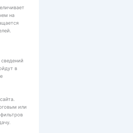
величивает
чем на
ащается
елей.
 сведений
ойдут в
е
сайта.
орговым или
 фильтров
ачу.