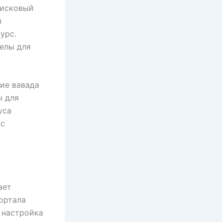
оисковый
я
урс.
елы для
ие вавада
ы для
уса
 с
ает
ортала
я настройка