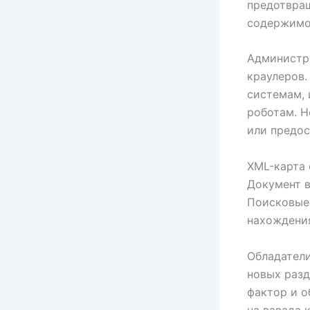
предотвращ
содержимо
Администр
краулеров.
системам,
роботам. Н
или предос
XML-карта 
Документ в
Поисковые 
нахождени
Обладатели
новых раз
фактор и 
на вавада 