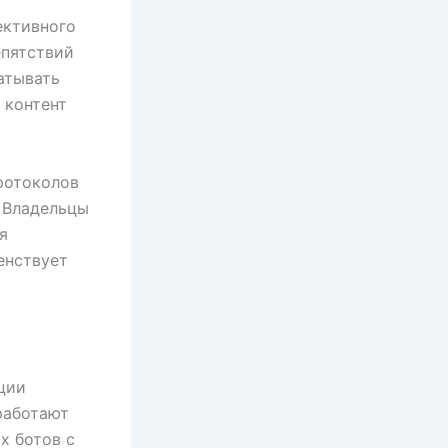
ективного
епятствий
атывать
 контент
ротоколов
 Владельцы
я
енствует
ции
работают
х ботов с