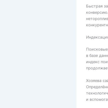
Быстрая за
конверсию.
неторопли
конкурентн
Индексация
Поисковые 
в базе дан
индекс по
продолжает
Хозяева са
Определённ
технологич
и вспомога