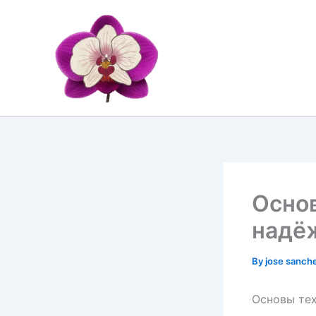
Skip
to
content
Основ
надё
By
jose sanch
Основы те