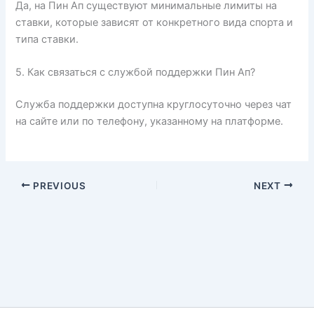
Да, на Пин Ап существуют минимальные лимиты на
ставки, которые зависят от конкретного вида спорта и
типа ставки.
5. Как связаться с службой поддержки Пин Ап?
Служба поддержки доступна круглосуточно через чат
на сайте или по телефону, указанному на платформе.
PREVIOUS
NEXT