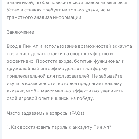
аналитикой, чтобы повысить свои шансы на выигрыш.
Успех в ставках требует не только удачи, но и
грамотного анализа информации.
Заключение
Вход в Пин Ап и использование возможностей аккаунта
позволяет делать ставки на спорт комфортно и
эффективно. Простота входа, богатый функционал и
дружелюбный интерфейс делают платформу
привлекательной для пользователей. Не забывайте
изучать возможности, которые предлагает вашему
аккаунт, чтобы максимально эффективно увеличить
свой игровой опыт и шансы на победу.
Часто задаваемые вопросы (FAQs)
1. Как восстановить пароль к аккаунту Пин Ап?