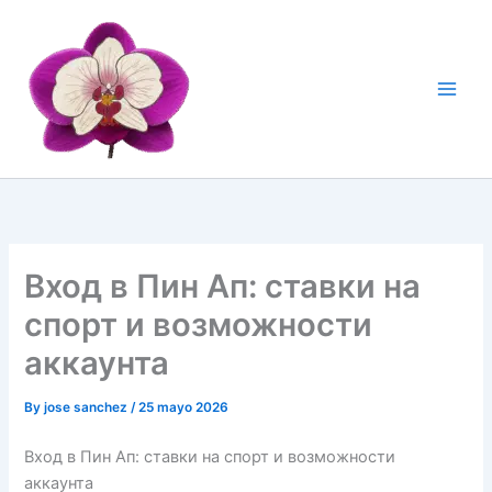
Skip
to
content
Вход в Пин Ап: ставки на
спорт и возможности
аккаунта
By
jose sanchez
/
25 mayo 2026
Вход в Пин Ап: ставки на спорт и возможности
аккаунта