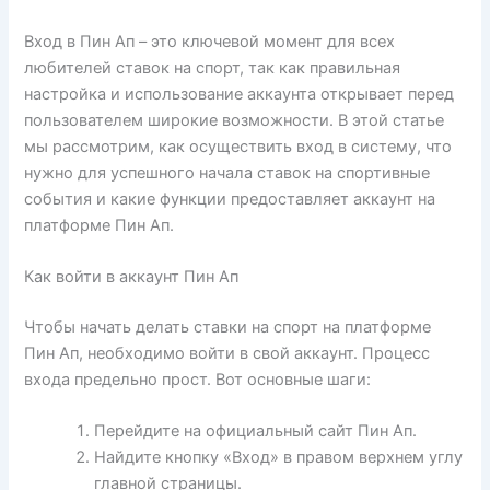
Вход в Пин Ап – это ключевой момент для всех
любителей ставок на спорт, так как правильная
настройка и использование аккаунта открывает перед
пользователем широкие возможности. В этой статье
мы рассмотрим, как осуществить вход в систему, что
нужно для успешного начала ставок на спортивные
события и какие функции предоставляет аккаунт на
платформе Пин Ап.
Как войти в аккаунт Пин Ап
Чтобы начать делать ставки на спорт на платформе
Пин Ап, необходимо войти в свой аккаунт. Процесс
входа предельно прост. Вот основные шаги:
Перейдите на официальный сайт Пин Ап.
Найдите кнопку «Вход» в правом верхнем углу
главной страницы.