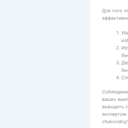
Для того ч
эффективно
Уб
из
Из
бы
Де
бы
Сл
Соблюдение
ваших выиг
выводить с
экспертом 
chukovskiy