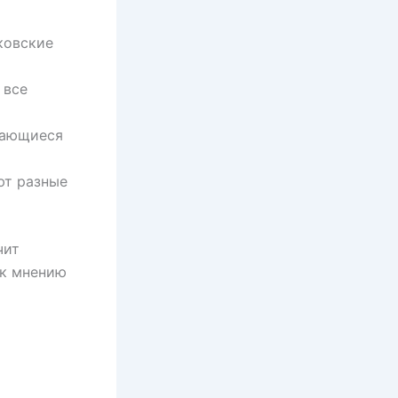
ковские
 все
сающиеся
ют разные
чит
 к мнению