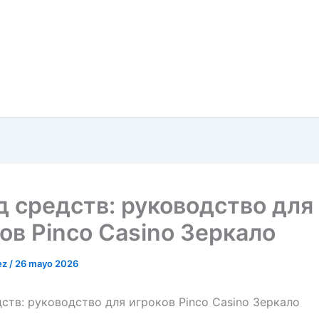
 средств: руководство для
ов Pinco Casino Зеркало
ez
/
26 mayo 2026
ств: руководство для игроков Pinco Casino Зеркало