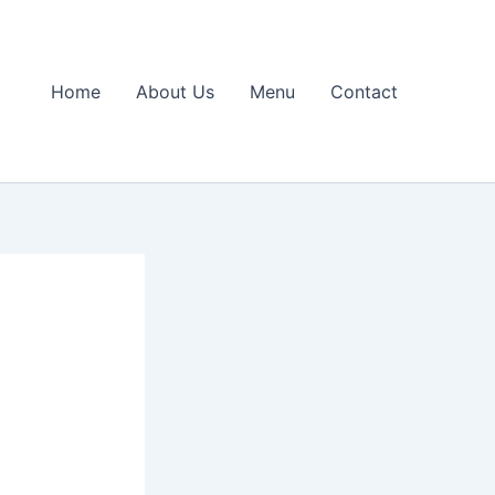
Home
About Us
Menu
Contact