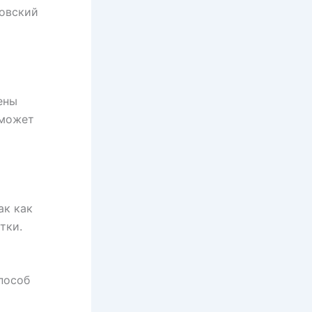
ковский
ены
 может
ак как
тки.
пособ