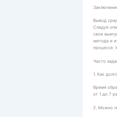
Заключени
Вывод сред
Следуя опи
свои выигр
метода и и
процессе. 
Часто зад
1. Как дол
Время обра
от 1 до 7 р
2. Можно л