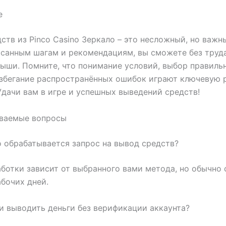
е
ств из Pinco Casino Зеркало – это несложный, но важн
санным шагам и рекомендациям, вы сможете без труд
ыши. Помните, что понимание условий, выбор правиль
збегание распространённых ошибок играют ключевую 
Удачи вам в игре и успешных выведений средств!
аваемые вопросы
го обрабатывается запрос на вывод средств?
ботки зависит от выбранного вами метода, но обычно 
абочих дней.
и выводить деньги без верификации аккаунта?