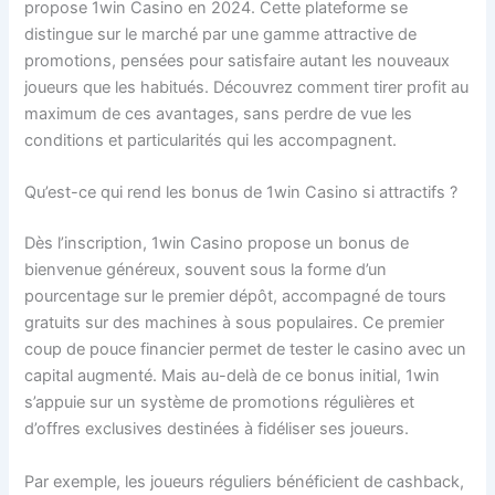
propose 1win Casino en 2024. Cette plateforme se
distingue sur le marché par une gamme attractive de
promotions, pensées pour satisfaire autant les nouveaux
joueurs que les habitués. Découvrez comment tirer profit au
maximum de ces avantages, sans perdre de vue les
conditions et particularités qui les accompagnent.
Qu’est-ce qui rend les bonus de 1win Casino si attractifs ?
Dès l’inscription, 1win Casino propose un bonus de
bienvenue généreux, souvent sous la forme d’un
pourcentage sur le premier dépôt, accompagné de tours
gratuits sur des machines à sous populaires. Ce premier
coup de pouce financier permet de tester le casino avec un
capital augmenté. Mais au-delà de ce bonus initial, 1win
s’appuie sur un système de promotions régulières et
d’offres exclusives destinées à fidéliser ses joueurs.
Par exemple, les joueurs réguliers bénéficient de cashback,