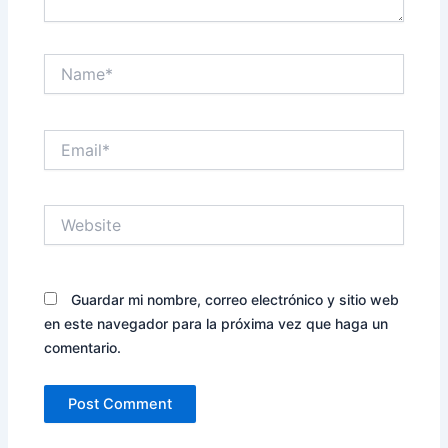
Name*
Email*
Website
Guardar mi nombre, correo electrónico y sitio web
en este navegador para la próxima vez que haga un
comentario.
Alternative: