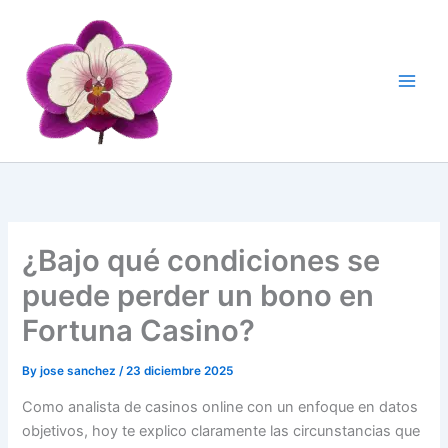
Skip
to
content
¿Bajo qué condiciones se
puede perder un bono en
Fortuna Casino?
By
jose sanchez
/
23 diciembre 2025
Como analista de casinos online con un enfoque en datos
objetivos, hoy te explico claramente las circunstancias que