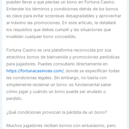
pueden llevar a que pierdas un bono en Fortuna Casino.
Entender los términos y condiciones detrás de los bonos
es clave para evitar sorpresas desagradables y aprovechar
al máximo las promociones. En este artículo, te detallaré
los requisitos que debes cumplir y las situaciones que
invalidan cualquier bono concedido.
Fortuna Casino es una plataforma reconocida por sus
atractivos bonos de bienvenida y promociones periódicas
para jugadores. Puedes consultarlo directamente en
https://fortunacasinoes.com/
, donde se especifican todas
las condiciones legales. Sin embargo, no basta con
simplemente reclamar un bono: es fundamental saber
cómo jugar y cuándo un bono puede ser anulado o
perdido.
¿Qué condiciones provocan la pérdida de un bono?
Muchos jugadores reciben bonos con entusiasmo, pero