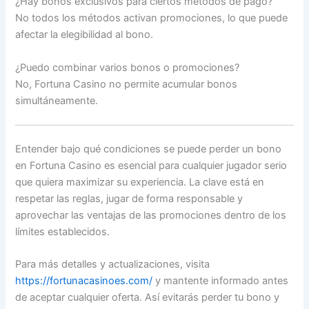
¿Hay bonos exclusivos para ciertos métodos de pago?
No todos los métodos activan promociones, lo que puede
afectar la elegibilidad al bono.
¿Puedo combinar varios bonos o promociones?
No, Fortuna Casino no permite acumular bonos
simultáneamente.
Entender bajo qué condiciones se puede perder un bono
en Fortuna Casino es esencial para cualquier jugador serio
que quiera maximizar su experiencia. La clave está en
respetar las reglas, jugar de forma responsable y
aprovechar las ventajas de las promociones dentro de los
límites establecidos.
Para más detalles y actualizaciones, visita
https://fortunacasinoes.com/
y mantente informado antes
de aceptar cualquier oferta. Así evitarás perder tu bono y