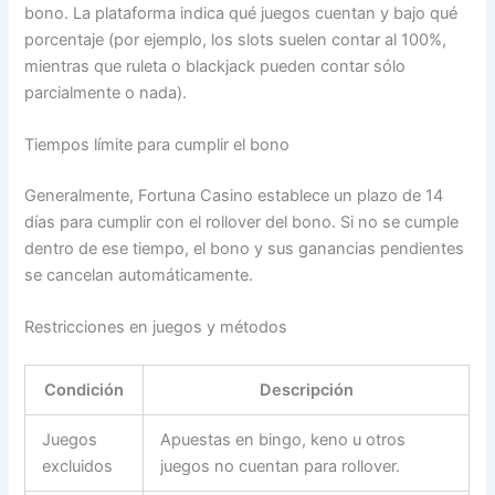
bono. La plataforma indica qué juegos cuentan y bajo qué
porcentaje (por ejemplo, los slots suelen contar al 100%,
mientras que ruleta o blackjack pueden contar sólo
parcialmente o nada).
Tiempos límite para cumplir el bono
Generalmente, Fortuna Casino establece un plazo de 14
días para cumplir con el rollover del bono. Si no se cumple
dentro de ese tiempo, el bono y sus ganancias pendientes
se cancelan automáticamente.
Restricciones en juegos y métodos
Condición
Descripción
Juegos
Apuestas en bingo, keno u otros
excluidos
juegos no cuentan para rollover.