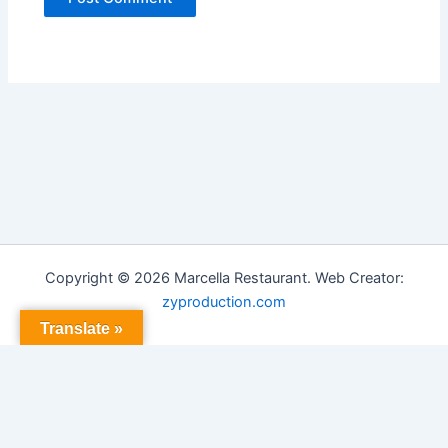
Alternative:
Copyright © 2026 Marcella Restaurant. Web Creator:
zyproduction.com
Translate »