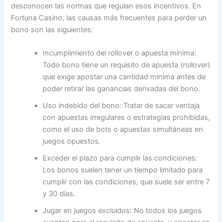
desconocen las normas que regulan esos incentivos. En
Fortuna Casino, las causas más frecuentes para perder un
bono son las siguientes:
Incumplimiento del rollover o apuesta mínima:
Todo bono tiene un requisito de apuesta (rollover)
que exige apostar una cantidad mínima antes de
poder retirar las ganancias derivadas del bono.
Uso indebido del bono: Tratar de sacar ventaja
con apuestas irregulares o estrategias prohibidas,
como el uso de bots o apuestas simultáneas en
juegos opuestos.
Exceder el plazo para cumplir las condiciones:
Los bonos suelen tener un tiempo limitado para
cumplir con las condiciones, que suele ser entre 7
y 30 días.
Jugar en juegos excluidos: No todos los juegos