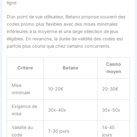
ligne
D’un point de vue utilisateur, Betano propose souvent des
codes promo plus flexibles avec des mises minimales
inférieures à la moyenne et une large sélection de jeux
éligibles. En revanche, la durée de validité des codes est
parfois plus courte que chez certains concurrents.
Casino
Critère
Betano
moyen
Mise
10-20€
20-30€
minimale
Exigence de
30x-40x
35x-50x
mise
Validité du
14-45
7-30 jours
code
jours