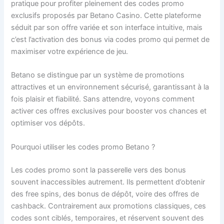
pratique pour profiter pleinement des codes promo
exclusifs proposés par Betano Casino. Cette plateforme
séduit par son offre variée et son interface intuitive, mais
c’est l’activation des bonus via codes promo qui permet de
maximiser votre expérience de jeu.
Betano se distingue par un système de promotions
attractives et un environnement sécurisé, garantissant à la
fois plaisir et fiabilité. Sans attendre, voyons comment
activer ces offres exclusives pour booster vos chances et
optimiser vos dépôts.
Pourquoi utiliser les codes promo Betano ?
Les codes promo sont la passerelle vers des bonus
souvent inaccessibles autrement. Ils permettent d’obtenir
des free spins, des bonus de dépôt, voire des offres de
cashback. Contrairement aux promotions classiques, ces
codes sont ciblés, temporaires, et réservent souvent des