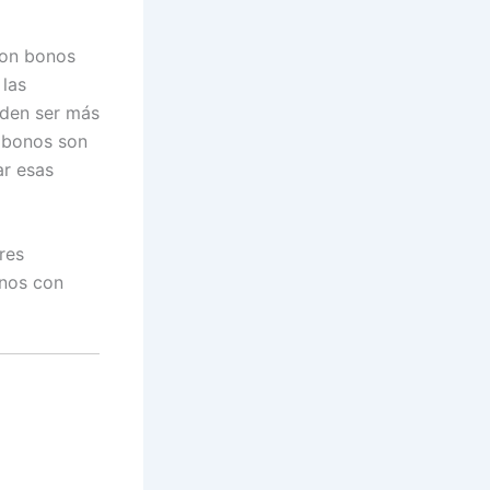
con bonos
 las
eden ser más
s bonos son
ar esas
res
inos con