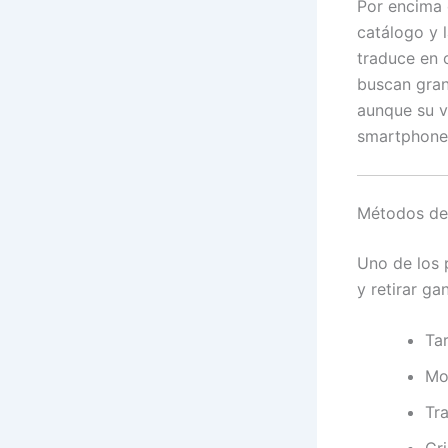
Por encima 
catálogo y l
traduce en 
buscan gran
aunque su v
smartphones
Métodos de 
Uno de los 
y retirar ga
Tar
Mo
Tr