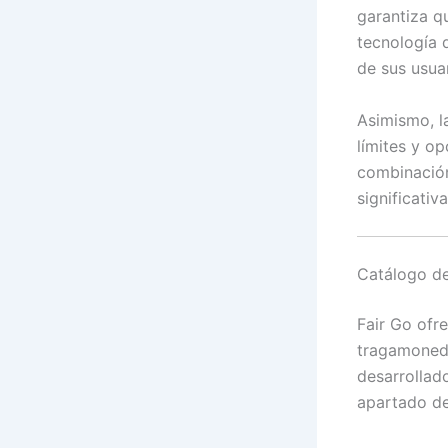
garantiza q
tecnología 
de sus usua
Asimismo, l
límites y o
combinación
significativ
Catálogo de
Fair Go ofr
tragamoned
desarrollad
apartado de