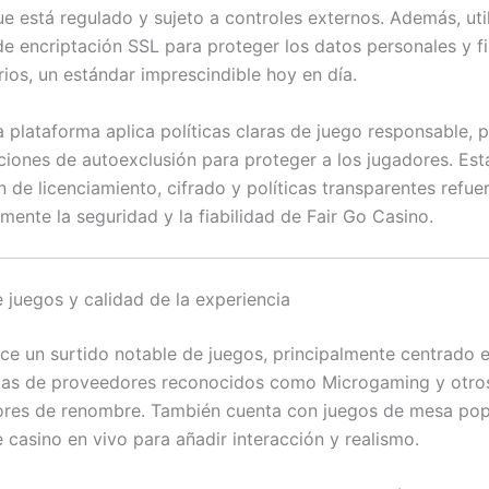
ue está regulado y sujeto a controles externos. Además, uti
de encriptación SSL para proteger los datos personales y f
rios, un estándar imprescindible hoy en día.
a plataforma aplica políticas claras de juego responsable,
pciones de autoexclusión para proteger a los jugadores. Est
 de licenciamiento, cifrado y políticas transparentes refue
amente la seguridad y la fiabilidad de Fair Go Casino.
 juegos y calidad de la experiencia
ece un surtido notable de juegos, principalmente centrado 
as de proveedores reconocidos como Microgaming y otro
ores de renombre. También cuenta con juegos de mesa pop
 casino en vivo para añadir interacción y realismo.