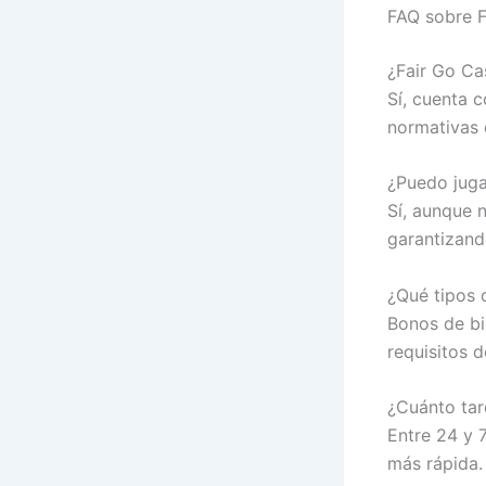
FAQ sobre F
¿Fair Go Ca
Sí, cuenta c
normativas 
¿Puedo juga
Sí, aunque 
garantizand
¿Qué tipos 
Bonos de bi
requisitos 
¿Cuánto tar
Entre 24 y 
más rápida.