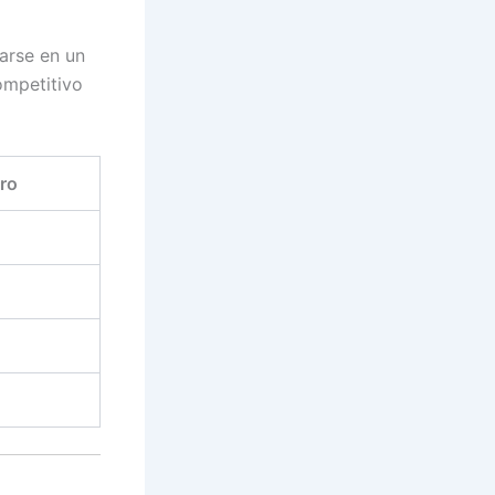
arse en un
ompetitivo
iro