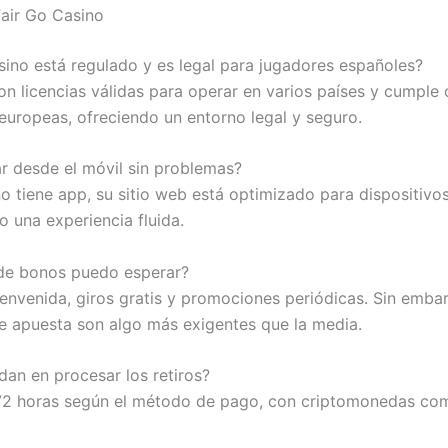
air Go Casino
sino está regulado y es legal para jugadores españoles?
on licencias válidas para operar en varios países y cumple 
europeas, ofreciendo un entorno legal y seguro.
r desde el móvil sin problemas?
no tiene app, su sitio web está optimizado para dispositivo
o una experiencia fluida.
de bonos puedo esperar?
envenida, giros gratis y promociones periódicas. Sin embar
de apuesta son algo más exigentes que la media.
dan en procesar los retiros?
72 horas según el método de pago, con criptomonedas co