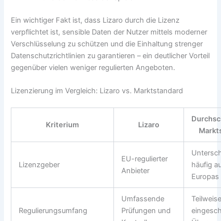
Ein wichtiger Fakt ist, dass Lizaro durch die Lizenz
verpflichtet ist, sensible Daten der Nutzer mittels moderner
Verschlüsselung zu schützen und die Einhaltung strenger
Datenschutzrichtlinien zu garantieren – ein deutlicher Vorteil
gegenüber vielen weniger regulierten Angeboten.
Lizenzierung im Vergleich: Lizaro vs. Marktstandard
Durchsch
Kriterium
Lizaro
Markt
Untersch
EU-regulierter
Lizenzgeber
häufig a
Anbieter
Europas
Umfassende
Teilweis
Regulierungsumfang
Prüfungen und
eingesc