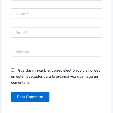
Name*
Email*
Website
Guardar mi nombre, correo electrónico y sitio web
en este navegador para la próxima vez que haga un
comentario.
Alternative: