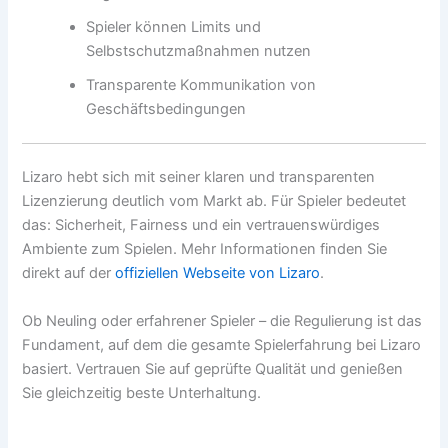
Spieler können Limits und
Selbstschutzmaßnahmen nutzen
Transparente Kommunikation von
Geschäftsbedingungen
Lizaro hebt sich mit seiner klaren und transparenten
Lizenzierung deutlich vom Markt ab. Für Spieler bedeutet
das: Sicherheit, Fairness und ein vertrauenswürdiges
Ambiente zum Spielen. Mehr Informationen finden Sie
direkt auf der
offiziellen Webseite von Lizaro
.
Ob Neuling oder erfahrener Spieler – die Regulierung ist das
Fundament, auf dem die gesamte Spielerfahrung bei Lizaro
basiert. Vertrauen Sie auf geprüfte Qualität und genießen
Sie gleichzeitig beste Unterhaltung.