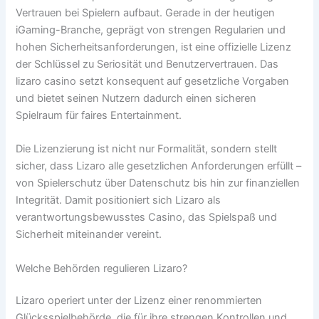
Vertrauen bei Spielern aufbaut. Gerade in der heutigen
iGaming-Branche, geprägt von strengen Regularien und
hohen Sicherheitsanforderungen, ist eine offizielle Lizenz
der Schlüssel zu Seriosität und Benutzervertrauen. Das
lizaro casino setzt konsequent auf gesetzliche Vorgaben
und bietet seinen Nutzern dadurch einen sicheren
Spielraum für faires Entertainment.
Die Lizenzierung ist nicht nur Formalität, sondern stellt
sicher, dass Lizaro alle gesetzlichen Anforderungen erfüllt –
von Spielerschutz über Datenschutz bis hin zur finanziellen
Integrität. Damit positioniert sich Lizaro als
verantwortungsbewusstes Casino, das Spielspaß und
Sicherheit miteinander vereint.
Welche Behörden regulieren Lizaro?
Lizaro operiert unter der Lizenz einer renommierten
Glücksspielbehörde, die für ihre strengen Kontrollen und